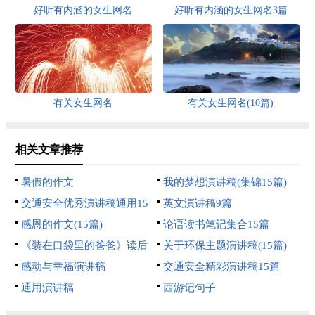
好听有内涵的女生网名
好听有内涵的女生网名3篇
有关女生网名
有关女生网名(10篇)
相关文章推荐
暑假的作文
我的梦想演讲稿(集锦15篇)
交通安全优秀演讲稿通用15
英文演讲稿9篇
篇
感恩的作文(15篇)
论语读书笔记集合15篇
《装在口袋里的爸爸》读后
关于环保主题演讲稿(15篇)
感
感动与幸福演讲稿
交通安全精彩演讲稿15篇
通用演讲稿
西游记句子