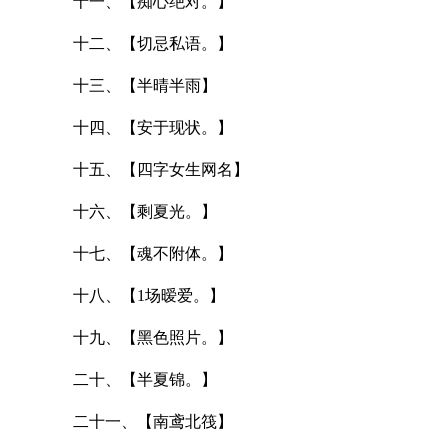
十一、【痴心绝对。】
十二、【切忌私语。】
十三、【半晴半雨】
十四、【安于现状。】
十五、【四字女生网名】
十六、【剩夏光。】
十七、【魂不附体。】
十八、【1场暧爱。】
十九、【黑色照片。】
二十、【半夏锦。】
二十一、【南鸢北筏】