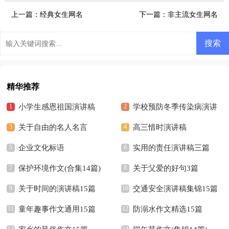
上一篇：
经典女生网名
下一篇：
非主流女生网名
精华推荐
小学生感恩祖国演讲稿
学校预防冬季传染病演讲
关于自由的名人名言
稿
高三惜时演讲稿
企业文化标语
实用的责任演讲稿三篇
保护环境作文(合集14篇)
关于父爱的好句3篇
关于时间的演讲稿15篇
交通安全演讲稿集锦15篇
童年趣事作文通用15篇
防溺水作文精选15篇