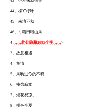
43、你本来就很美
44、檬℃柠叶
45、南湾不秋
46、ミ猫田喂山风
4
……此处隐藏2085个字……
>
3、故意相遇
4、笙情
5、风吻过你的不羁
6、掩饰寂寞
7、烟花易凉。
8、橘色半夏