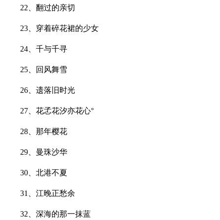
22、翻过的亲切
23、穿着碎花裙的少女
24、千与千寻
25、回风舞雪
26、遗落旧时光
27、花孞花汐亦花心°
28、那年樱花
29、曼珠沙华
30、北港不夏
31、江晚正愁余
32、深海的那一抹蓝